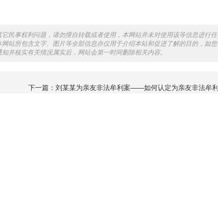
其它民事权利问题，请勿擅自转载或者使用，本网站并未对使用该等信息进行任
本网站所包含文字、图片等全部信息亦仅用于介绍本站和促进了解的目的，如您
通知并核实有关情况属实后，网站会第一时间删除相关内容。
下一篇：
刘某某为亲友非法牟利案——如何认定为亲友非法牟