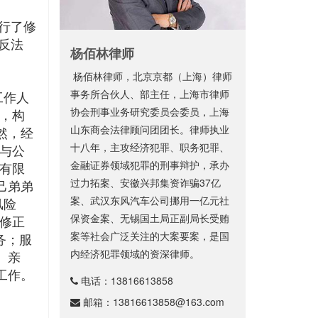
进行了修
反法
杨佰林律师
杨佰林律师，北京京都（上海）律师
事务所合伙人、部主任，上海市律师
工作人
协会刑事业务研究委员会委员，上海
面，构
山东商会法律顾问团团长。律师执业
然，经
十八年，主攻经济犯罪、职务犯罪、
与公
金融证券领域犯罪的刑事辩护，承办
有限
过力拓案、安徽兴邦集资诈骗37亿
己弟弟
案、武汉东风汽车公司挪用一亿元社
风险
保资金案、无锡国土局正副局长受贿
修正
案等社会广泛关注的大案要案，是国
务；服
内经济犯罪领域的资深律师。
、亲
工作。
电话：
13816613858
邮箱：
13816613858@163.com