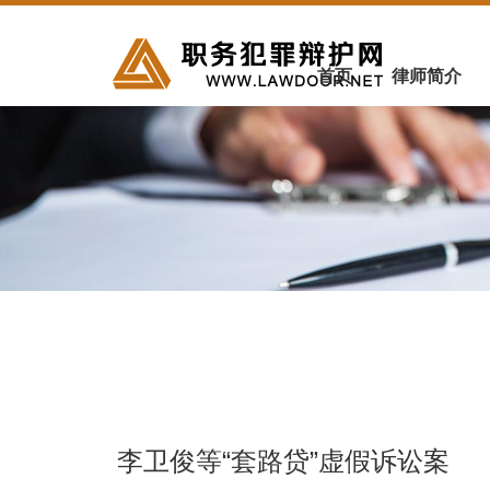
首页
律师简介
李卫俊等“套路贷”虚假诉讼案