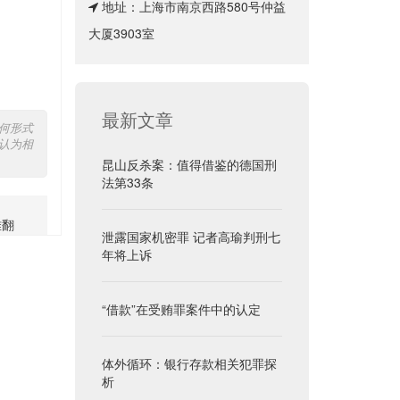
地址：上海市南京西路580号仲益
大厦3903室
最新文章
何形式
认为相
昆山反杀案：值得借鉴的德国刑
法第33条
难翻
泄露国家机密罪 记者高瑜判刑七
年将上诉
“借款”在受贿罪案件中的认定
体外循环：银行存款相关犯罪探
析