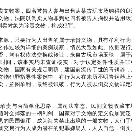
卖文物案，四名被告人参与出售从某古玩市场购得的良
文物，法院以倒卖文物罪判处四名被告人拘役并适用缓
倒卖对象为珍贵文物，构成犯罪。
来源，只要行为人出售的属于珍贵文物，具有牟利行为
名作过较为详细的案例观察，情况大致如此。依据现行
否，均有权依法交换或转让，来自古玩市场玉玦，属于
世时间，该事实均未查证核实，对于认定案件性质并非
文物，国家有关规定明确，建国前流传于世的青铜器，
文物犯罪指导性案例中，有行为人在来历不明青铜器上
卖，意图牟利，最终被识破，行为人被以倒卖文物罪定
看珍贵与否简单化思路，属司法常态。民间文物收藏市
随时会掉落的一柄利剑，国家对于文物的定义愈加宽泛
悉的民国银币，成为海关禁止出境的一般文物，人们手
藏交易行为人成为潜在的犯罪嫌疑人，人人自危，倒卖