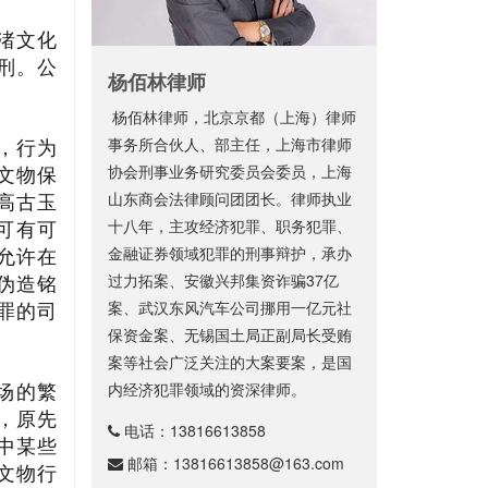
渚文化
刑。公
杨佰林律师
杨佰林律师，北京京都（上海）律师
事务所合伙人、部主任，上海市律师
，行为
协会刑事业务研究委员会委员，上海
文物保
山东商会法律顾问团团长。律师执业
高古玉
十八年，主攻经济犯罪、职务犯罪、
可有可
金融证券领域犯罪的刑事辩护，承办
允许在
过力拓案、安徽兴邦集资诈骗37亿
伪造铭
案、武汉东风汽车公司挪用一亿元社
罪的司
保资金案、无锡国土局正副局长受贿
案等社会广泛关注的大案要案，是国
内经济犯罪领域的资深律师。
场的繁
，原先
电话：
13816613858
中某些
邮箱：
13816613858@163.com
文物行