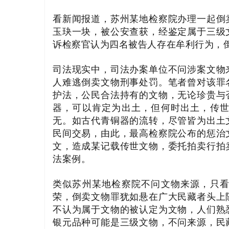
看新闻报道，苏州某地检察院办理一起倒
玉玦一块，被公安查获，经鉴定属于三级
诉检察官认为四名被告人存在牟利行为，
司法现实中，司法办案单位不问涉案文物
人难逃倒卖文物刑事处罚。笔者曾对该罪
护法，公民合法持有的文物，无论珍贵与
器，可以肯定为出土，但何时出土，传
无。如古代青铜器的流转，尽管皆为出土
民间交易，由此，最高检察院公布的惩治
文，造成某记载传世文物，委托拍卖行拍
法案例。
类似苏州某地检察院不问文物来源，只
荣，倒卖文物罪犹如悬在广大民藏者头上
不认为属于文物的被认定为文物，人们熟
银元品种可能是三级文物，不问来源，民