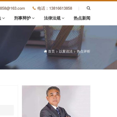
3858@163.com
电话：13816613858
|
法
刑事辩护
法律法规
热点新闻
首页
>
以案说法
>
热点评析