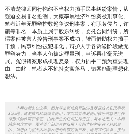
不清楚律师同行抱怨不当权力插手民事纠纷案情，从
强迫交易罪名推测，大概率属经济纠纷案被刑事化。
笔者近年无罪辩护数起争议刑事案，有职务侵占，诈
骗等罪名，本质上属于股东纠纷，委托合同纠纷，所
谓案件被害人控告刑事案不成功，转而借助权力插手
干预，民事纠纷被犯罪化，辩护人于各诉讼阶段做无
罪辩努力，当事人仍被定罪量刑，申诉再审毫无进
展。冤假错案形成机理复杂，权力插手干预为重要理
由。由此，笔者从不抱持贪官落马，错案能翻理想化
想法。
本网站所包含文字、图片等全部信息可能涉及版权或其它民事权
利问题，请勿擅自转载或者使用，本网站并未对使用该等信息进行任
何形式的许可和保证，由此产生的任何法律责任，与本站无关；本网
站所包含文字、图片等全部信息亦仅用于介绍本站和促进了解的目
的，如您认为相关内容涉及您的自有知识产权，请与我们联系，接到