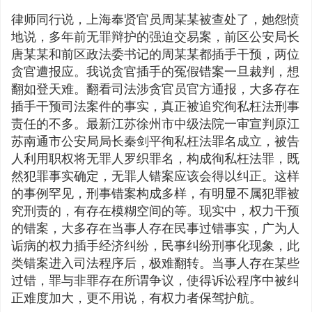
律师同行说，上海奉贤官员周某某被查处了，她怨愤
地说，多年前无罪辩护的强迫交易案，前区公安局长
唐某某和前区政法委书记的周某某都插手干预，两位
贪官遭报应。我说贪官插手的冤假错案一旦裁判，想
翻如登天难。翻看司法涉贪官员官方通报，大多存在
插手干预司法案件的事实，真正被追究徇私枉法刑事
责任的不多。最新江苏徐州市中级法院一审宣判原江
苏南通市公安局局长秦剑平徇私枉法罪名成立，被告
人利用职权将无罪人罗织罪名，构成徇私枉法罪，既
然犯罪事实确定，无罪人错案应该会得以纠正。这样
的事例罕见，刑事错案构成多样，有明显不属犯罪被
究刑责的，有存在模糊空间的等。现实中，权力干预
的错案，大多存在当事人存在民事过错事实，广为人
诟病的权力插手经济纠纷，民事纠纷刑事化现象，此
类错案进入司法程序后，极难翻转。当事人存在某些
过错，罪与非罪存在所谓争议，使得诉讼程序中被纠
正难度加大，更不用说，有权力者保驾护航。