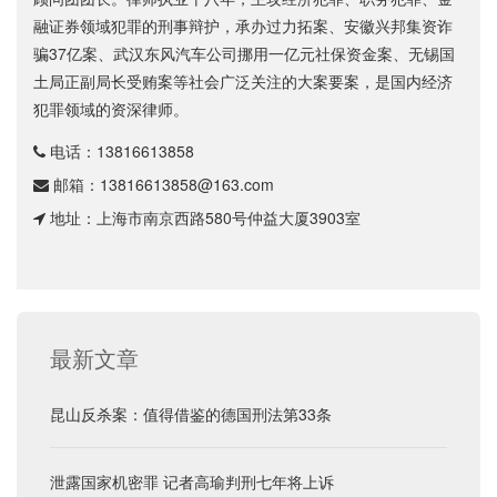
融证券领域犯罪的刑事辩护，承办过力拓案、安徽兴邦集资诈
骗37亿案、武汉东风汽车公司挪用一亿元社保资金案、无锡国
土局正副局长受贿案等社会广泛关注的大案要案，是国内经济
犯罪领域的资深律师。
电话：
13816613858
邮箱：
13816613858@163.com
地址：上海市南京西路580号仲益大厦3903室
最新文章
昆山反杀案：值得借鉴的德国刑法第33条
泄露国家机密罪 记者高瑜判刑七年将上诉