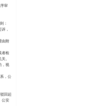
程序审
规则：
起诉，
理由附
或者检
机关。
的，视
关系，公
、驳回起
，公安