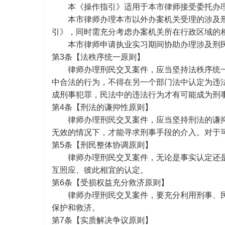
本《操作指引》适用于本市律师接受委托办
本市律师办理本市以外办案机关受理的涉及
引》，同时需充分考虑办案机关所在行政区域的
本市律师申请执业实习期间协助办理涉及刑
第
3条
【法秩序统一原则】
律师办理刑民交叉案件，应当坚持法秩序统
中合法的行为，不得在另一个部门法中认定为违
成刑事犯罪，民法中的违法行为才有可能成为刑
第
4条【
刑法的谦抑性原则】
律师办理刑民交叉案件，应当坚持刑法的谦
无效的情况下，才能寻求刑事手段的介入。对于
第
5条【刑民整体协调原则】
律师办理刑民交叉案件，无论是事实认定还
互照应、彼此相宜的认定。
第
6条【受损权益充分救济原则】
律师办理刑民交叉案件，要充分利用刑事、
保护和救济。
第
7条【实质解决争议原则】