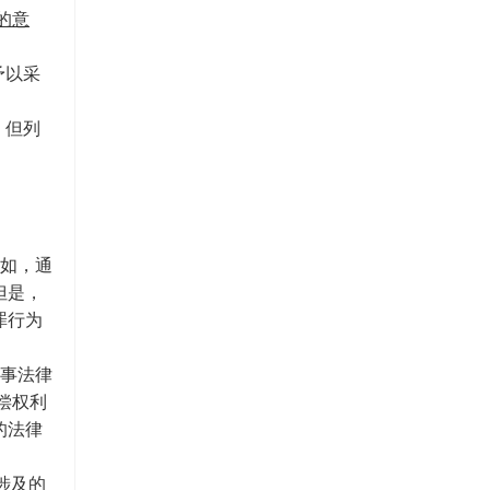
的意
予以采
，但列
例如，通
但是，
罪行为
民事法律
偿权利
的法律
涉及的