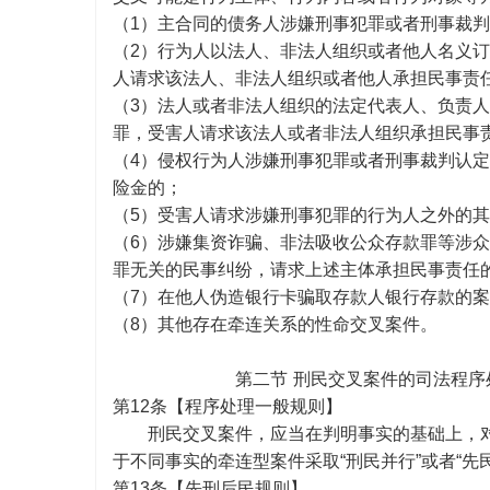
（
1）主合同的债务人涉嫌刑事犯罪或者刑事裁
（
2）行为人以法人、非法人组织或者他人名义
人请求该法人、非法人组织或者他人承担民事责
（
3）法人或者非法人组织的法定代表人、负责
罪，受害人请求该法人或者非法人组织承担民事
（
4）侵权行为人涉嫌刑事犯罪或者刑事裁判认
险金的；
（
5）受害人请求涉嫌刑事犯罪的行为人之外的
（
6）涉嫌集资诈骗、非法吸收公众存款罪等涉
罪无关的民事纠纷，请求上述主体承担民事责任
（
7）在他人伪造银行卡骗取存款人银行存款的
（
8）其他存在牵连关系的性命交叉案件。
第二节
刑民交叉案件的司法程序
第
12条【程序处理一般规则】
刑民交叉案件，应当在判明事实的基础上，
于不同事实的牵连型案件采取“刑民并行”或者“先
第
13条【
先刑后民规则】