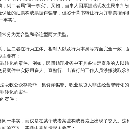
，则二者属“同一事实”。又如，当事人因票据贴现发生民事纠
金保证的汇票构成票据诈骗罪，但鉴于背书转让行为并非票据诈
一事实”。
通常分为竞合型和牵连型两大类型。
系，且二者在行为主体、相对人以及行为本身等方面完全一致，
形主要有：
犯罪转化的案件。例如，民间贴现业务中不具备法定资质的人以
交易案件中实际用资人、直贴行、出资行的工作人员涉嫌骗取承
非法吸收公众存款罪、集资诈骗罪、职业放贷人非法经营罪转化
骗罪转化的案件；
化的案件；
自同一事实，而仅是在某个或者某些构成要素上出现了交叉。这
方面的交叉。实践中常见情形主要有：