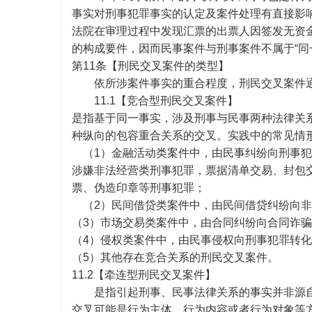
事实对刑事犯罪事实的认定及案件处理有直接影响
法院在审理过程中发现汇票的出票人因签发无资
的构成要件，因而民事案件与刑事案件不属于“同
第
11条【刑民交叉案件的
类型】
依所涉案件事实的重合程度，刑民交叉案件
11.1【竞合型刑民交叉案件】
是指基于同一事实，涉及刑事与民事两种法律关
种纵向的包容重合关系的交叉。实践中的常见情
（
1）金融活动类案件中，由民事纠纷向刑事
涉嫌非法经营类刑事犯罪，票据清单交易、封包
票、伪造印章等刑事犯罪；
（
2）民间借贷类案件中，由民间借贷纠纷向
（
3）市场交易类案件中，由合同纠纷向合同诈
（
4）侵权类案件中，由民事侵权向刑事犯罪转
（
5）其他存在竞合关系的刑民交叉案件。
11.2【牵连型刑民交叉案件】
是指引起刑事、民事法律关系的事实并非源
交叉可能是行为主体、行为内容或者行为对象等