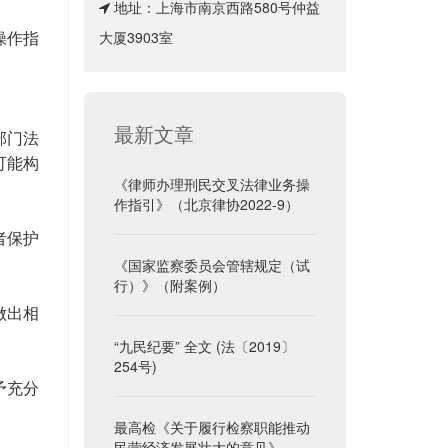
地址：上海市南京西路580号仲益
大厦3903室
操作指
最新文章
部门法
可能构
《律师办理刑民交叉法律业务操
作指引》（北京律协2022-9）
者保护
《国家监察委员会管辖规定（试
行）》（附案例）
做出相
“九民纪要” 全文 (法〔2019〕
254号)
予充分
最高检《关于履行检察职能推动
民营经济发展壮大的意见》