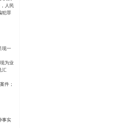
纷，人民
骗犯罪
呈现一
贴现为业
兑汇
的案件；
种事实