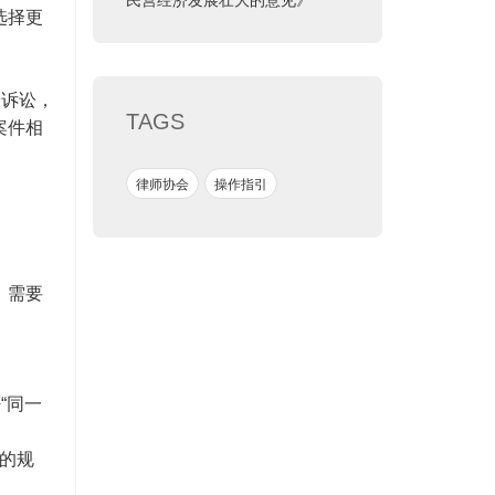
选择更
纷诉讼，
TAGS
案件相
律师协会
操作指引
，需要
。
“同一
题的规