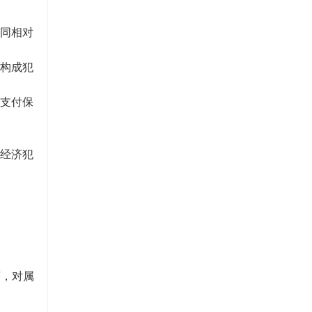
合同相对
其构成犯
人支付保
型经济犯
序，对属